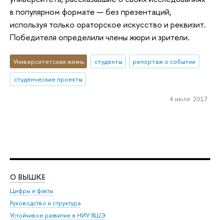
в популярном формате — без презентаций,
используя только ораторское искусство и реквизит.
Победителя определили члены жюри и зрители.
Университетская жизнь
студенты
репортаж о событии
студенческие проекты
4 июля 2017
О ВЫШКЕ
ОБ
Цифры и факты
Ли
Руководство и структура
Дов
Устойчивое развитие в НИУ ВШЭ
Ол