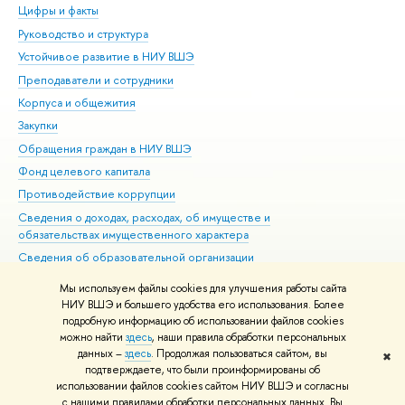
Цифры и факты
Ли
Руководство и структура
Дов
Устойчивое развитие в НИУ ВШЭ
Ол
Преподаватели и сотрудники
При
Корпуса и общежития
Вы
Закупки
При
Обращения граждан в НИУ ВШЭ
Ас
Фонд целевого капитала
До
Противодействие коррупции
Цен
Сведения о доходах, расходах, об имуществе и
Би
обязательствах имущественного характера
Об
Сведения об образовательной организации
Обр
Людям с ограниченными возможностями здоровья
Мы используем файлы cookies для улучшения работы сайта
Единая платежная страница
НИУ ВШЭ и большего удобства его использования. Более
подробную информацию об использовании файлов cookies
Работа в Вышке
можно найти
здесь
, наши правила обработки персональных
данных –
здесь
. Продолжая пользоваться сайтом, вы
✖
Редактору
подтверждаете, что были проинформированы об
© НИУ ВШЭ 1993–2026
Адреса и контакты
Условия использования
использовании файлов cookies сайтом НИУ ВШЭ и согласны
с нашими правилами обработки персональных данных. Вы
материалов
Политика конфиденциальности
Карта сайта